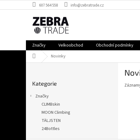
Přejít
607 564 558
info@zebratrade.cz
na
obsah
Značky
Velkoobchod
Obchodní podmínky
Domů
Novinky
P
Nov
o
Přeskočit
s
Kategorie
kategorie
Záznamy
t
r
Značky
a
CLIMBskin
n
MOON Climbing
n
í
TÄLJSTEN
p
24Bottles
a