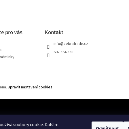
e pro vás
Kontakt
info
@
zebratrade.cz
od
607 564 558
podmínky
zena.
Upravit nastavení cookies
užívá soubory cookie. Dalším
Odmítnout