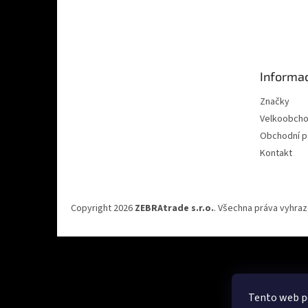
n
Z
e
á
l
p
a
t
Informac
í
Značky
Velkoobch
Obchodní 
Kontakt
Copyright 2026
ZEBRAtrade s.r.o.
. Všechna práva vyhra
Tento web po