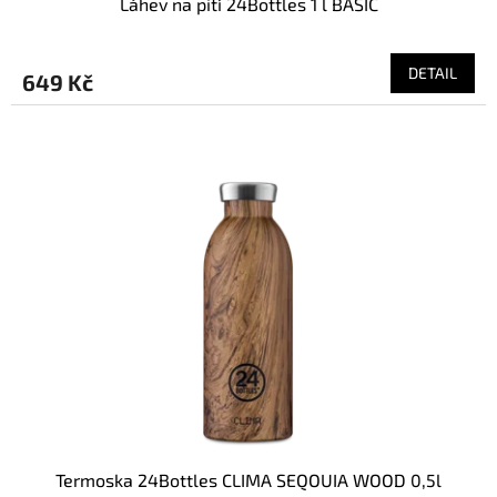
Láhev na pití 24Bottles 1 l BASIC
DETAIL
649 Kč
Termoska 24Bottles CLIMA SEQOUIA WOOD 0,5l