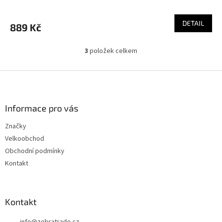
DETAIL
889 Kč
3
položek celkem
O
v
l
Z
á
á
d
p
a
a
Informace pro vás
c
t
í
Značky
í
p
Velkoobchod
r
v
Obchodní podmínky
k
Kontakt
y
v
ý
p
Kontakt
i
s
info
@
zebratrade.cz