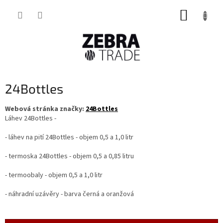
Přejít
NÁKUP
na
obsah
KOŠÍK
24Bottles
Webová stránka značky:
24Bottles
Láhev 24Bottles -
- láhev na pití 24Bottles - objem 0,5 a 1,0 litr
- termoska 24Bottles - objem 0,5 a 0,85 litru
- termoobaly - objem 0,5 a 1,0 litr
- náhradní uzávěry - barva černá a oranžová