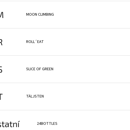
M
MOON CLIMBING
R
ROLL´EAT
S
SLICE OF GREEN
T
TÄLJSTEN
tatní
24BOTTLES