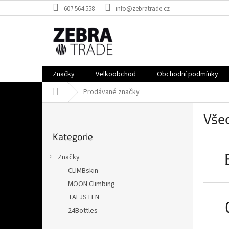
Přejít
607 564 558
info@zebratrade.cz
na
obsah
Značky
Velkoobchod
Obchodní podmínky
Domů
Prodávané značky
P
Vše
o
Přeskočit
s
Kategorie
kategorie
t
r
Značky
a
CLIMBskin
n
MOON Climbing
n
í
TÄLJSTEN
p
24Bottles
a