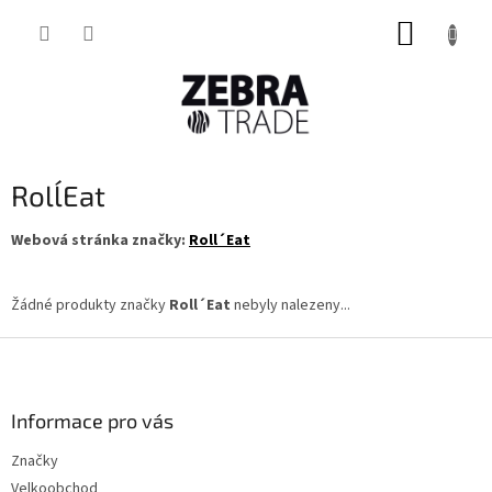
Přejít
NÁKUP
na
obsah
KOŠÍK
Roll´Eat
Webová stránka značky:
Roll´Eat
Žádné produkty značky
Roll´Eat
nebyly nalezeny...
Z
á
p
a
Informace pro vás
t
Značky
í
Velkoobchod