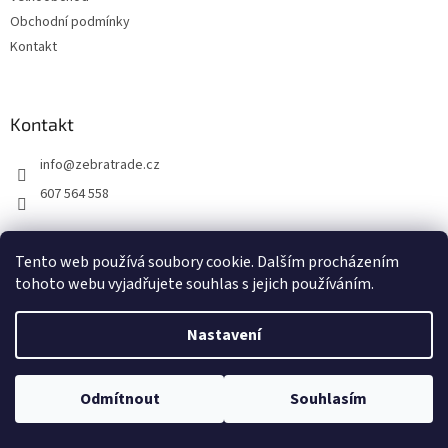
Obchodní podmínky
Kontakt
Kontakt
info
@
zebratrade.cz
607 564 558
Tento web používá soubory cookie. Dalším procházením
tohoto webu vyjadřujete souhlas s jejich používáním.
Vytvořil Shoptet
Nastavení
Copyright 2026
ZEBRAtrade s.r.o.
. Všechna práva vyhrazena.
Upravit nastavení cookies
Odmítnout
Souhlasím